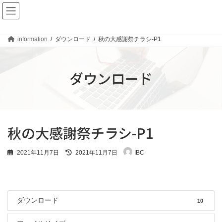
コ
ナ
ン
ビ
テ
ゲ
ン
ー
ツ
シ
information
ダウンロード
秋の大感謝祭チラシ-P1
へ
ョ
ス
ン
キ
に
ダウンロード
ッ
移
プ
動
秋の大感謝祭チラシ-P1
最
2021年11月7日
2021年11月7日
IBC
終
更
新
日
時
ダウンロード
:
10