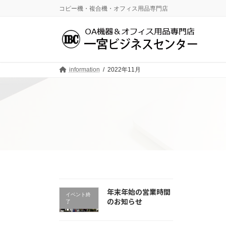
コ
ナ
コピー機・複合機・オフィス用品専門店
ン
ビ
テ
ゲ
ン
ー
ツ
シ
へ
ョ
ス
ン
information
2022年11月
キ
に
ッ
移
プ
動
年末年始の営業時間
イベント終
のお知らせ
了